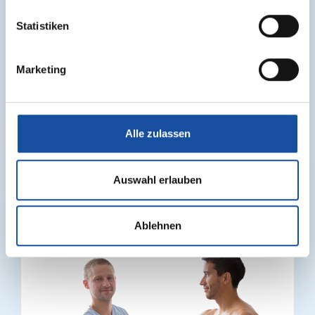
Martin-Hell-Straße 7-9
A-5422 Bad Dürrnberg
Statistiken
Salzburg
termin@emco-klinik.at
Marketing
+43 6245 790 0
Alle zulassen
Auswahl erlauben
Ablehnen