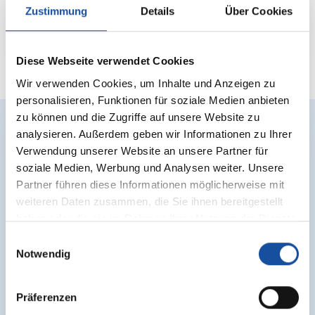
Therapieangebote in der EMCO
Zustimmung
Details
Über Cookies
Privatklinik
16.03.2026
Diese Webseite verwendet Cookies
Wir verwenden Cookies, um Inhalte und Anzeigen zu
personalisieren, Funktionen für soziale Medien anbieten
zu können und die Zugriffe auf unsere Website zu
analysieren. Außerdem geben wir Informationen zu Ihrer
Verwendung unserer Website an unsere Partner für
soziale Medien, Werbung und Analysen weiter. Unsere
Partner führen diese Informationen möglicherweise mit
weiteren Daten zusammen, die Sie ihnen bereitgestellt
haben oder die sie im Rahmen Ihrer Nutzung der Dienste
gesammelt haben.
Einwilligungsauswahl
Notwendig
Präferenzen