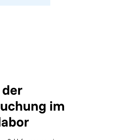
 der
suchung im
labor