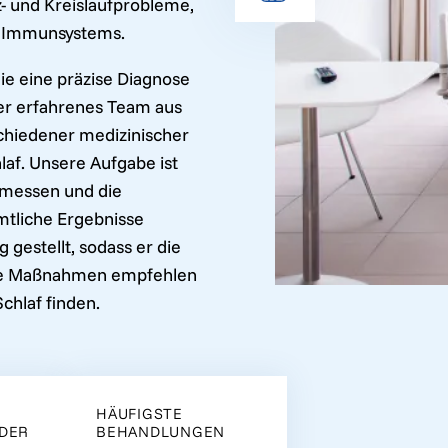
 und Kreislaufprobleme,
s Immunsystems.
ie eine präzise Diagnose
ser erfahrenes Team aus
schiedener medizinischer
laf. Unsere Aufgabe ist
u messen und die
tliche Ergebnisse
gestellt, sodass er die
elte Maßnahmen empfehlen
chlaf finden.
HÄUFIGSTE
LDER
BEHANDLUNGEN