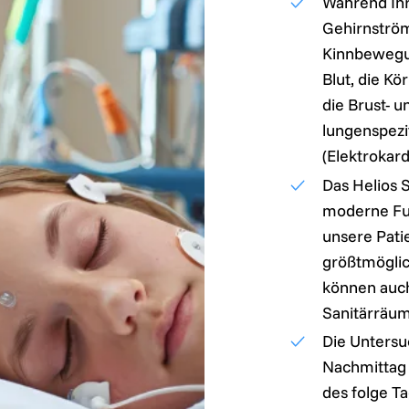
Während Ihr
Gehirnströ
Kinnbewegu
Blut, die K
die Brust- 
lungenspezi
(Elektrokar
Das Helios S
moderne Fu
unsere Pati
größtmögli
können auc
Sanitärräum
Die Untersu
Nachmittag 
des folge Ta