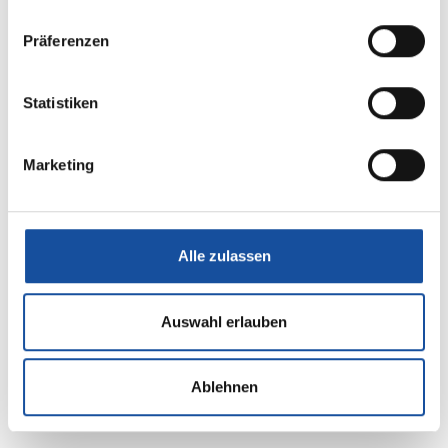
Behandlungsmöglichkeiten
gibt es?
Präferenzen
Bei der Therapie wird idealerweise die
Normalisierung bzw. die Verbesserung des
Statistiken
Lymphtrabstroms angestrebt (komplexe
Physikalische Entstauungstherapie). Hierzu
Marketing
werden folgende Methoden angewendet:
Hautpflege
Manuelle Lymphdrainage (MLD)
Alle zulassen
Kompressionsbehandlung (Flachstrick-
Versorgung)
Bewegung (z.B. Schwimmen)
Auswahl erlauben
Ernährung
Ablehnen