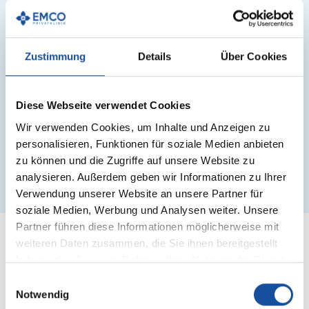
Fettverteilungsstörung in Abhängigkeit der
betroffenen Körperregion in Typen einordnen
Zustimmung
Details
Über Cookies
Typ 1
Typ 2
Diese Webseite verwendet Cookies
Typ 3
Wir verwenden Cookies, um Inhalte und Anzeigen zu
personalisieren, Funktionen für soziale Medien anbieten
Typ 4
zu können und die Zugriffe auf unsere Website zu
analysieren. Außerdem geben wir Informationen zu Ihrer
Verwendung unserer Website an unsere Partner für
soziale Medien, Werbung und Analysen weiter. Unsere
Partner führen diese Informationen möglicherweise mit
weiteren Daten zusammen, die Sie ihnen bereitgestellt
haben oder die sie im Rahmen Ihrer Nutzung der Dienste
gesammelt haben.
Einwilligungsauswahl
Welche konservativen
Notwendig