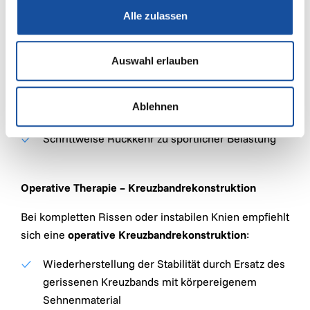
Bei Teilrissen oder stabilen Gelenken kann eine
Alle zulassen
konservative Behandlung ausreichend sein:
Physiotherapie zur Stärkung der Oberschenkel-
Auswahl erlauben
und Hüftmuskulatur
Knieorthesen zur Stabilisierung
Ablehnen
Schmerz- und Entzündungsmanagement
Schrittweise Rückkehr zu sportlicher Belastung
Operative Therapie – Kreuzbandrekonstruktion
Bei kompletten Rissen oder instabilen Knien empfiehlt
sich eine
operative Kreuzbandrekonstruktion
:
Wiederherstellung der Stabilität durch Ersatz des
gerissenen Kreuzbands mit körpereigenem
Sehnenmaterial