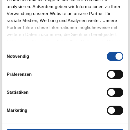
Die EMCO Privatklinik begleitet Sie auf jedem
analysieren. Außerdem geben wir Informationen zu Ihrer
Schritt – von der Diagnostik über die
Verwendung unserer Website an unsere Partner für
soziale Medien, Werbung und Analysen weiter. Unsere
Behandlung bis zur vollständigen
Partner führen diese Informationen möglicherweise mit
Rehabilitation.
weiteren Daten zusammen, die Sie ihnen bereitgestellt
haben oder die sie im Rahmen Ihrer Nutzung der Dienste
gesammelt haben.
Einwilligungsauswahl
Notwendig
Präferenzen
Konservative und operative
Therapieoptionen
Statistiken
Die Behandlung richtet sich nach Schwere der
Verletzung, Instabilität des Knies und individuellen
Marketing
Bedürfnissen.
Konservative Therapie