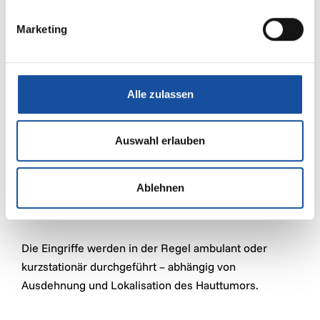
Operative Behandlungsmöglichkeiten
bei Hautkrebs
Marketing
Ist eine operative Entfernung notwendig, erfolgt diese
in der EMCO Privatklinik nach aktuellen medizinischen
Standards und mit höchster Sorgfalt.
Alle zulassen
Operative Therapien umfassen:
Auswahl erlauben
Vollständige Entfernung des Tumors
Hautschonende chirurgische Verfahren
Ästhetisch optimierte Wundversorgung
Ablehnen
Bei Bedarf plastisch-rekonstruktive Maßnahmen
Die Eingriffe werden in der Regel ambulant oder
kurzstationär durchgeführt – abhängig von
Ausdehnung und Lokalisation des Hauttumors.