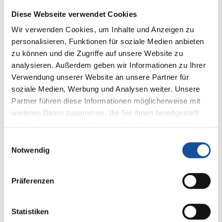
Diese Webseite verwendet Cookies
Unsere dermatologische Diagnostik ermöglicht
Wir verwenden Cookies, um Inhalte und Anzeigen zu
eine sichere Einschätzung von
personalisieren, Funktionen für soziale Medien anbieten
Hautveränderungen:
zu können und die Zugriffe auf unsere Website zu
Ganzkörper-Hautuntersuchung
analysieren. Außerdem geben wir Informationen zu Ihrer
Verwendung unserer Website an unsere Partner für
Auflichtmikroskopische Beurteilung
soziale Medien, Werbung und Analysen weiter. Unsere
(Dermatoskopie)
Partner führen diese Informationen möglicherweise mit
Gewebeentnahme (Biopsie) bei
weiteren Daten zusammen, die Sie ihnen bereitgestellt
verdächtigen Befunden
haben oder die sie im Rahmen Ihrer Nutzung der Dienste
Enge Zusammenarbeit mit der Pathologie
gesammelt haben.
Einwilligungsauswahl
zur feingeweblichen Analyse
Notwendig
Präferenzen
Statistiken